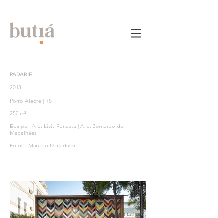
PADARIE
2013
Porto Alegre | RS
250 m²
Equipe Arq. Livia Fonseca | Arq. Bernardo de
Magalhães
Fotos Marcelo Donadussi