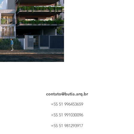
contato@butia.arq.br
+55 51 996453659
+55 51 991030096
+55 51 981293917