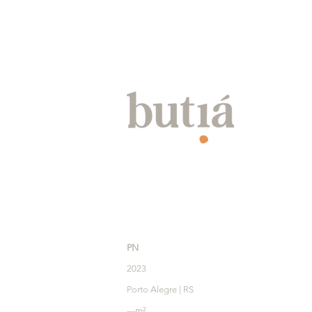
PN
2
023
Porto Alegre | RS
---m²